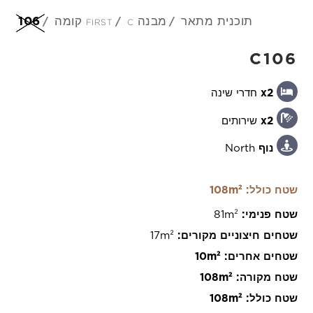
תוכנית מתאר
מבנה c
first קומה
106
HE
C106
x2
חדרי שינה
x2
שירותים
נוף
North
+357 25 257090
שטח כולל: 108m²
שטח פנימי:
81m²
שטחים חיצוניים מקורים:
17m²
201 Arch. Makarios III Avenue, 3030 Limassol,
שטחים אחרים:
10m²
Cyprus
שטח מקורה:
108m²
שטח כולל:
108m²